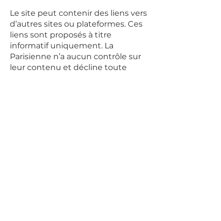
Le site peut contenir des liens vers
d’autres sites ou plateformes. Ces
liens sont proposés à titre
informatif uniquement. La
Parisienne n’a aucun contrôle sur
leur contenu et décline toute
responsabilité quant aux
informations qui y sont publiées.
9. Modifications des mentions
légales
La présente version des mentions
légales peut être modifiée à tout
moment par La Parisienne,
notamment pour respecter toute
évolution légale, réglementaire ou
technique.
Il est conseillé à l’utilisateur de
consulter régulièrement cette