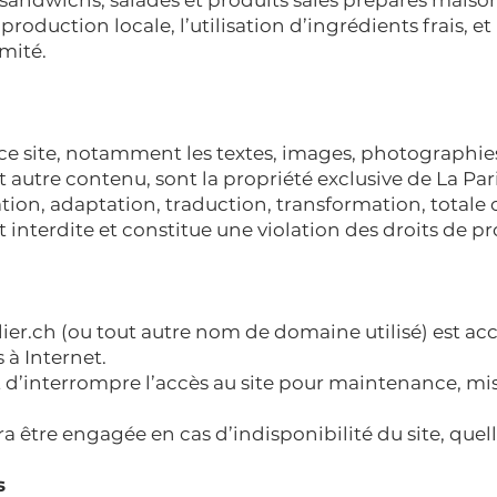
, sandwichs, salades et produits salés préparés maiso
roduction locale, l’utilisation d’ingrédients frais, et
imité.
 ce site, notamment les textes, images, photographie
t autre contenu, sont la propriété exclusive de La Par
ion, adaptation, traduction, transformation, totale o
t interdite et constitue une violation des droits de pro
ier.ch
(ou tout autre nom de domaine utilisé) est acc
 à Internet.
it d’interrompre l’accès au site pour maintenance, mis
 être engagée en cas d’indisponibilité du site, quelle
s