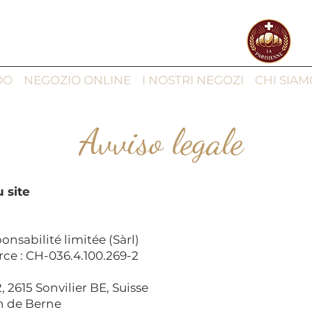
DO
NEGOZIO ONLINE
I NOSTRI NEGOZI
CHI SIAM
Avviso legale
u site
onsabilité limitée (Sàrl)
e : CH-036.4.100.269-2
, 2615 Sonvilier BE, Suisse
n de Berne