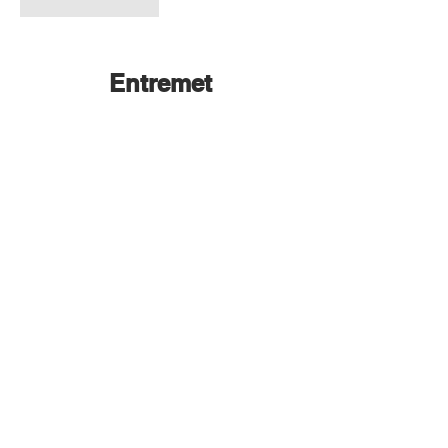
Entremet
Trompe l'oeil
Trompe l'oeil
framboise