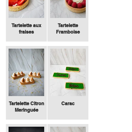
Tartelette aux
Tartelette
fraises
Framboise
Tartelette Citron
Carac
Meringuée